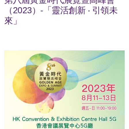
（2023）-「靈活創新 ‧ 引領未
來」