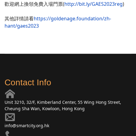
歡迎網上換領免費入場門票(
http://bit.ly/GAES2023reg
)
其他詳情請看
https://goldenage.foundation/zh-
hant/gaes2023
Contact Info
Unit 3210, 32/F, Kimberland Center, 55 Wing Hong Street,
Cheung Sha Wan, Kowloon, Hong Kong
info@smartcity.org.hk