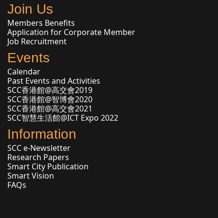
Join Us
Members Benefits
Application for Corporate Member
Job Recruitment
Events
Calendar
Past Events and Activities
SCC香港館@高交會2019
SCC香港館@智博會2020
SCC香港館@高交會2021
SCC智慧生活館@ICT Expo 2022
Information
SCC e-Newsletter
Research Papers
Smart City Publication
Smart Vision
FAQs