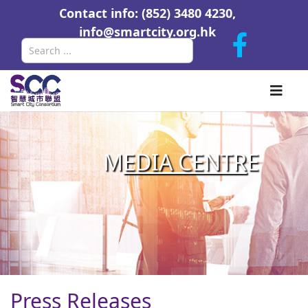
Contact info: (852) 3480 4230,
info@smartcity.org.hk
Search
M
EDIA CENTR
E
Press Releases