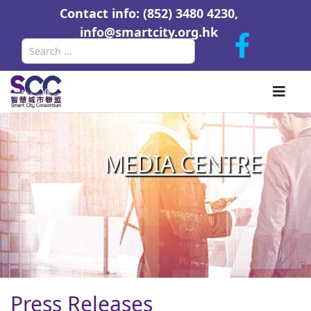
Contact info: (852) 3480 4230,
info@smartcity.org.hk
Search
M
EDIA CENTR
E
Press Releases