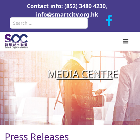
Contact info: (852) 3480 4230,
info@smartcity.org.hk
Search
M
EDIA CENTR
E
Press Releases