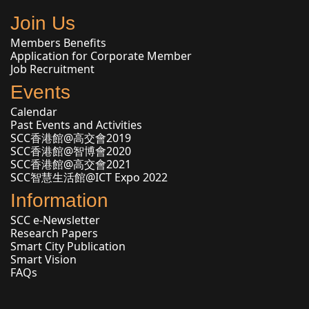
Join Us
Members Benefits
Application for Corporate Member
Job Recruitment
Events
Calendar
Past Events and Activities
SCC香港館@高交會2019
SCC香港館@智博會2020
SCC香港館@高交會2021
SCC智慧生活館@ICT Expo 2022
Information
SCC e-Newsletter
Research Papers
Smart City Publication
Smart Vision
FAQs