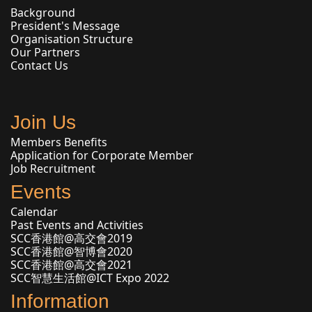
Background
President's Message
Organisation Structure
Our Partners
Contact Us
Join Us
Members Benefits
Application for Corporate Member
Job Recruitment
Events
Calendar
Past Events and Activities
SCC香港館@高交會2019
SCC香港館@智博會2020
SCC香港館@高交會2021
SCC智慧生活館@ICT Expo 2022
Information