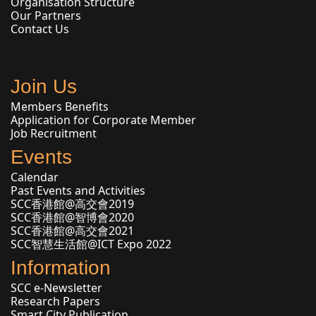
Organisation Structure
Our Partners
Contact Us
Join Us
Members Benefits
Application for Corporate Member
Job Recruitment
Events
Calendar
Past Events and Activities
SCC香港館@高交會2019
SCC香港館@智博會2020
SCC香港館@高交會2021
SCC智慧生活館@ICT Expo 2022
Information
SCC e-Newsletter
Research Papers
Smart City Publication