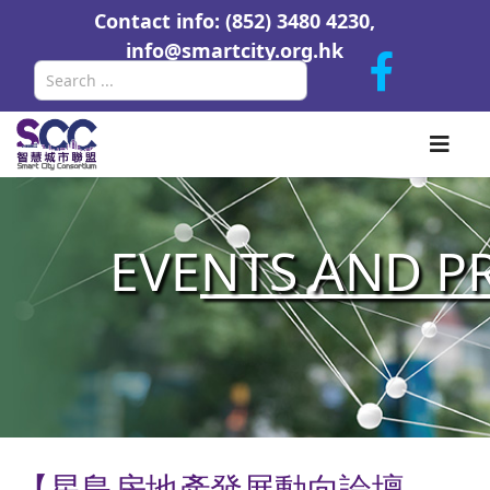
Contact info: (852) 3480 4230,
info@smartcity.org.hk
Search
EVE
NTS AND P
【星島房地產發展動向論壇