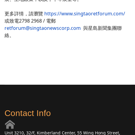
更多詳情，請瀏覽
https://www.singtaoretforum.com/
或致電2798 2968 / 電郵
retforum@singtaonewscorp.com
與星島新聞集團聯
絡。
Contact Info
Unit 3210, 32/F, Kimberland Center, 55 Wing Hong Street,