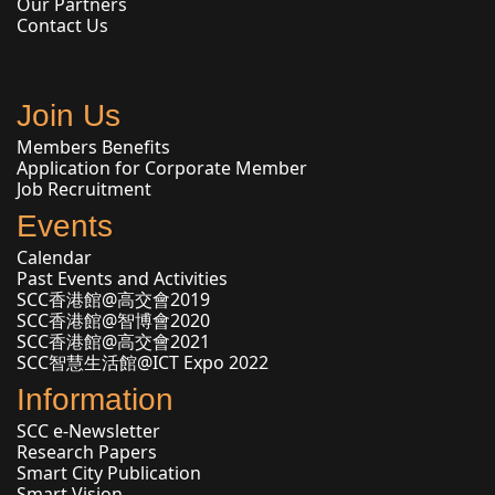
Our Partners
Contact Us
Join Us
Members Benefits
Application for Corporate Member
Job Recruitment
Events
Calendar
Past Events and Activities
SCC香港館@高交會2019
SCC香港館@智博會2020
SCC香港館@高交會2021
SCC智慧生活館@ICT Expo 2022
Information
SCC e-Newsletter
Research Papers
Smart City Publication
Smart Vision