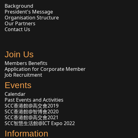
Background
President's Message
Organisation Structure
Our Partners
Contact Us
Join Us
Members Benefits
Application for Corporate Member
Job Recruitment
Events
Calendar
Past Events and Activities
SCC香港館@高交會2019
SCC香港館@智博會2020
SCC香港館@高交會2021
SCC智慧生活館@ICT Expo 2022
Information