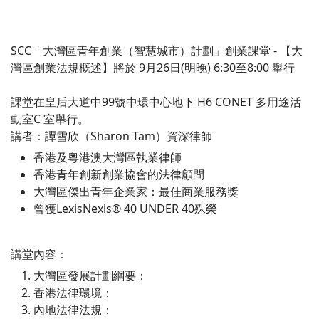
SCC「大灣區青年創業（智慧城市）計劃」創業課堂 - 【大
灣區創業法規概述】將於 9月26日(明晚) 6:30至8:00 舉行
課堂在皇后大道中99號中環中心地下 H6 CONET 多用途活
動室C 室舉行。
講者：譚雪欣（Sharon Tam）資深律師
香港及粵港澳大灣區執業律師
香港青年創新創業協會的法律顧問
大灣區傑出青年企業家：最佳商業服務獎
曾獲LexisNexis® 40 UNDER 40殊榮
講堂內容：
大灣區發展計劃綱要；
香港法律環境；
內地法律法規；