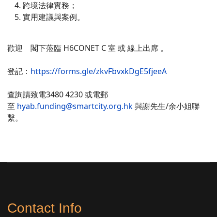
跨境法律實務；
實用建議與案例。
歡迎 閣下蒞臨 H6CONET C 室 或 線上出席 。
登記：
https://forms.gle/zkvFbvxkDgE5fjeeA
查詢請致電3480 4230 或電郵
至
hyab.funding@smartcity.org.hk
與謝先生/余小姐聯
繫。
Contact Info