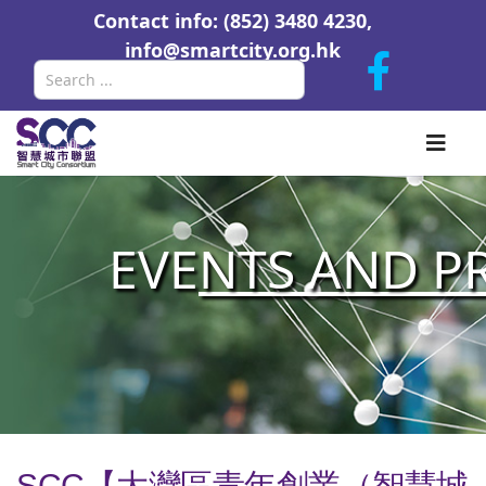
Contact info: (852) 3480 4230,
info@smartcity.org.hk
Search
EVE
NTS AND P
SCC【大灣區青年創業（智慧城