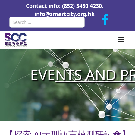
Contact info: (852) 3480 4230,
info@smartcity.org.hk
Search
EVE
NTS AND P
【探索 AI大型語言模型研討會】