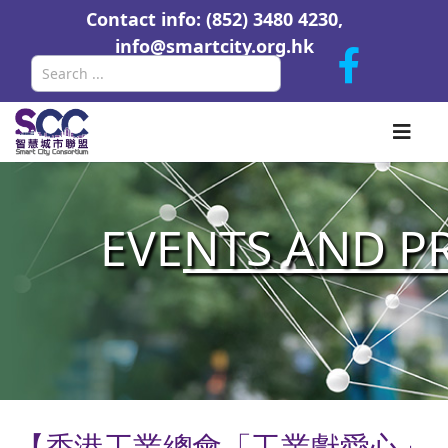
Contact info: (852) 3480 4230,
info@smartcity.org.hk
Search
EVE
NTS AND P
【香港工業總會「工業獻愛心」