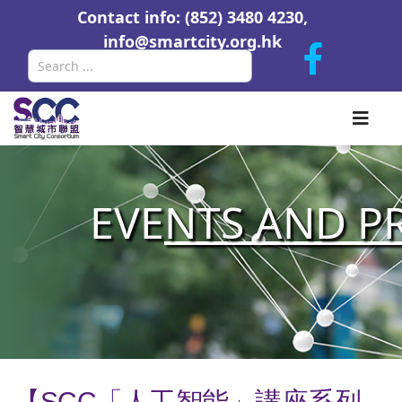
Contact info: (852) 3480 4230,
info@smartcity.org.hk
Search
EVE
NTS AND P
【SCC「人工智能」講座系列