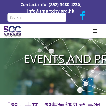
Contact info: (852) 3480 4230,
info@smartcity.org.hk
Search
EVE
NTS AND P
「智」未來 - 智慧娛樂新格局網