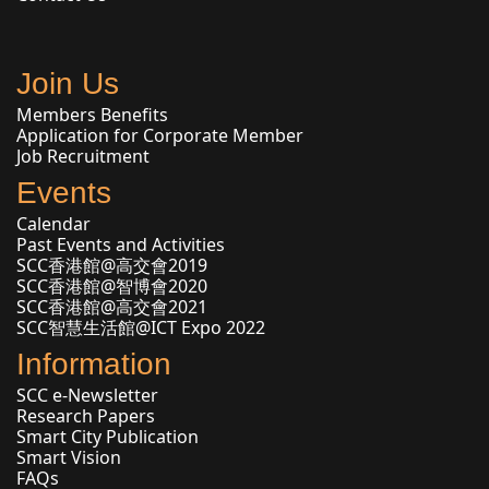
Join Us
Members Benefits
Application for Corporate Member
Job Recruitment
Events
Calendar
Past Events and Activities
SCC香港館@高交會2019
SCC香港館@智博會2020
SCC香港館@高交會2021
SCC智慧生活館@ICT Expo 2022
Information
SCC e-Newsletter
Research Papers
Smart City Publication
Smart Vision
FAQs