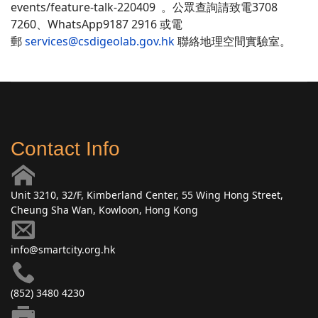
events/feature-talk-220409 。公眾查詢請致電3708
7260、WhatsApp9187 2916 或電
郵
services@csdigeolab.gov.hk
聯絡地理空間實驗室。
Contact Info
Unit 3210, 32/F, Kimberland Center, 55 Wing Hong Street,
Cheung Sha Wan, Kowloon, Hong Kong
info@smartcity.org.hk
(852) 3480 4230