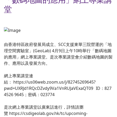
堂
由香港特區政府發展局成立、SCC支援東華三院營運的「地
理空間實驗室」(GeoLab) 4月9日上午10時舉行「數碼地圖
的應用」網上專業講堂。是次專業講堂會介紹數碼地圖的製
作、應用以及發展方向。
網上專業講堂連
結： https://us06web.zoom.us/j/82745269645?
pwd=UXRJd1RQcDZvdy9Va1VnRUJaVExaQT09 ID：827
4526 9645；密碼：023774
是次網上專業講堂以廣東話進行，詳情請瀏
覽 https://csdigeolab.gov.hk/tc/upcoming-