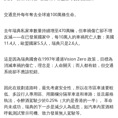
交通意外每年奪去全球逾100萬條生命。
去年瑞典私家車數量持續增至470萬輛，但車禍傷亡卻不增
反減——在已發展國家中，每10萬人的車禍死亡人數：美國
11.4人，歐盟國家5.5人，瑞典只是2.6人。
這是因為瑞典國會在1997年通過Vision Zero 政策，目標為
消滅車禍的傷亡，理念是：人命關天；而人都有錯，但交通
系統卻不應該犯錯。
因此在規劃道路時，最先考慮安全性，所以在市區車速要較
低、多設行人專用區、用圍欄分隔單車道和車路；並且嚴格
執法，令醉酒駕駛少於0.25%（大約是香港的一半）。革命
尚未成功，瑞典的下一步是減少人為疏忽，如汽車內置酒精
呼氣測試警示司機、致力發展無人駕駛等。