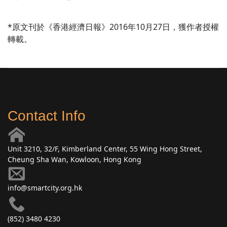
*原文刊於《香港經濟日報》2016年10月27日，獲作者授權
轉載。
Contact Info
Unit 3210, 32/F, Kimberland Center, 55 Wing Hong Street,
Cheung Sha Wan, Kowloon, Hong Kong
info@smartcity.org.hk
(852) 3480 4230