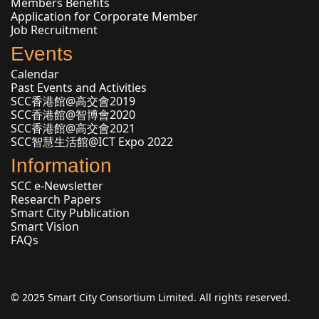
Members Benefits
Application for Corporate Member
Job Recruitment
Events
Calendar
Past Events and Activities
SCC香港館@高交會2019
SCC香港館@智博會2020
SCC香港館@高交會2021
SCC智慧生活館@ICT Expo 2022
Information
SCC e-Newsletter
Research Papers
Smart City Publication
Smart Vision
FAQs
© 2025 Smart City Consortium Limited. All rights reserved.