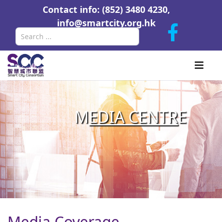
Contact info: (852) 3480 4230,
info@smartcity.org.hk
Search
M
EDIA CENTR
E
Media Coverage