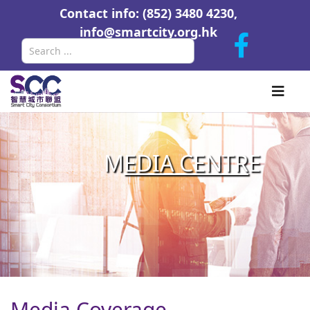
Contact info: (852) 3480 4230,
info@smartcity.org.hk
Search
M
EDIA CENTR
E
Media Coverage