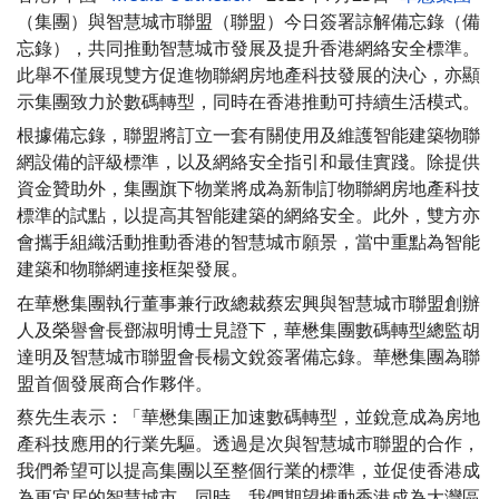
（集團）與智慧城市聯盟（聯盟）今日簽署諒解備忘錄（備
忘錄），共同推動智慧城市發展及提升香港網絡安全標準。
此舉不僅展現雙方促進物聯網房地產科技發展的決心，亦顯
示集團致力於數碼轉型，同時在香港推動可持續生活模式。
根據備忘錄，聯盟將訂立一套有關使用及維護智能建築物聯
網設備的評級標準，以及網絡安全指引和最佳實踐。除提供
資金贊助外，集團旗下物業將成為新制訂物聯網房地產科技
標準的試點，以提高其智能建築的網絡安全。此外，雙方亦
會攜手組織活動推動香港的智慧城市願景，當中重點為智能
建築和物聯網連接框架發展。
在華懋集團執行董事兼行政總裁蔡宏興與智慧城市聯盟創辦
人及榮譽會長鄧淑明博士見證下，華懋集團數碼轉型總監胡
達明及智慧城市聯盟會長楊文銳簽署備忘錄。華懋集團為聯
盟首個發展商合作夥伴。
蔡先生表示：「華懋集團正加速數碼轉型，並銳意成為房地
產科技應用的行業先驅。透過是次與智慧城市聯盟的合作，
我們希望可以提高集團以至整個行業的標準，並促使香港成
為更宜居的智慧城市。同時，我們期望推動香港成為大灣區