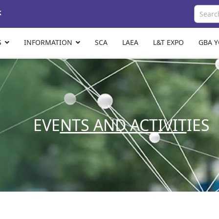
k
S
INFORMATION
SCA
LAEA
L&T EXPO
GBA 
EVE
NTS AND ACTIVIT
IES