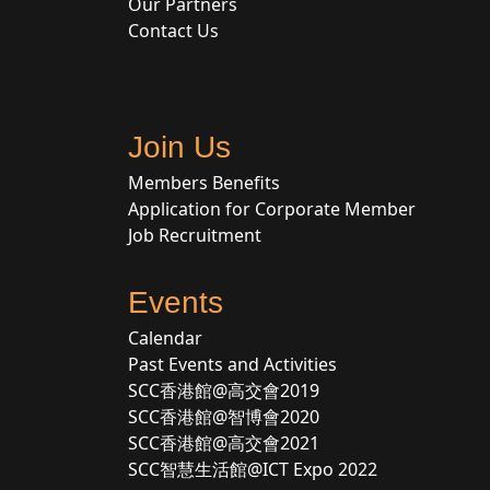
Our Partners
Contact Us
Join Us
Members Benefits
Application for Corporate Member
Job Recruitment
Events
Calendar
Past Events and Activities
SCC香港館@高交會2019
SCC香港館@智博會2020
SCC香港館@高交會2021
SCC智慧生活館@ICT Expo 2022