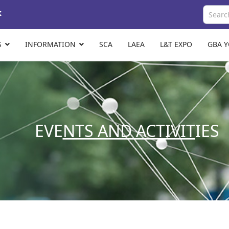
k
S
INFORMATION
SCA
LAEA
L&T EXPO
GBA 
EVE
NTS AND ACTIVIT
IES