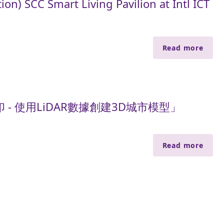
ion) SCC Smart Living Pavilion at Intl ICT
Read more
印 - 使用LiDAR數據創建3D城市模型」
Read more