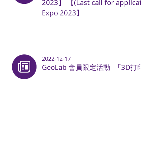
2023】 【(Last call for applicat
Expo 2023】
2022-12-17
GeoLab 會員限定活動 -「3D打