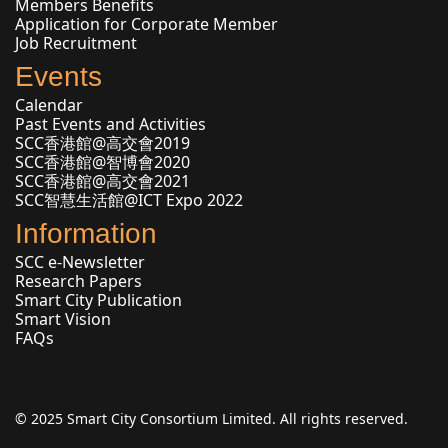
Members Benefits
Application for Corporate Member
Job Recruitment
Events
Calendar
Past Events and Activities
SCC香港館@高交會2019
SCC香港館@智博會2020
SCC香港館@高交會2021
SCC智慧生活館@ICT Expo 2022
Information
SCC e-Newsletter
Research Papers
Smart City Publication
Smart Vision
FAQs
© 2025 Smart City Consortium Limited. All rights reserved.