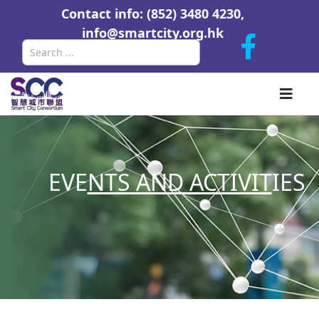
Contact info: (852) 3480 4230,
info@smartcity.org.hk
Search
EVE
NTS AND ACTIVIT
IES