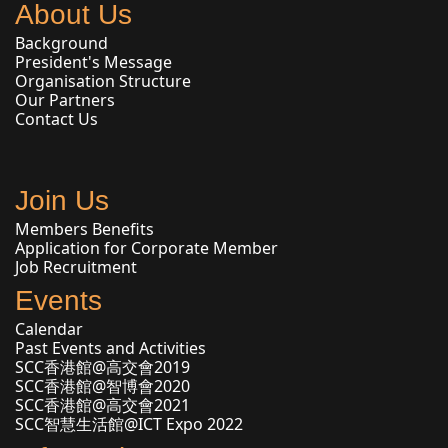
About Us
Background
President's Message
Organisation Structure
Our Partners
Contact Us
Join Us
Members Benefits
Application for Corporate Member
Job Recruitment
Events
Calendar
Past Events and Activities
SCC香港館@高交會2019
SCC香港館@智博會2020
SCC香港館@高交會2021
SCC智慧生活館@ICT Expo 2022