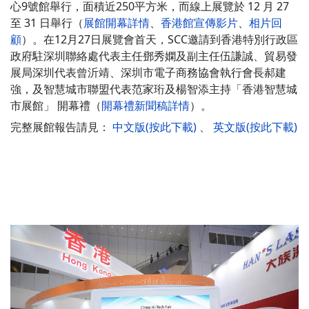
心9號館舉行，面積近250平方米，而線上展覽於 12 月 27
至 31 日舉行（
展館開幕詳情
、
香港館宣傳影片
、
相片回
顧
）。在12月27日展覽會首天，SCC邀請到香港特別行政區
政府駐深圳聯絡處代表主任鄧秀嫻及副主任伍謙誠、貿易發
展局深圳代表曾沂靖、深圳市電子商務協會執行會長郝建
強，及智慧城市聯盟代表范家珩及楊智添主持「香港智慧城
市展館」 開幕禮（
開幕禮新聞稿詳情
）。
完整展館報告請見：
中文版(按此下載)
、
英文版(按此下載)