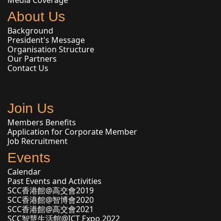
About Us
Background
President's Message
Organisation Structure
Our Partners
Contact Us
Join Us
Members Benefits
Application for Corporate Member
Job Recruitment
Events
Calendar
Past Events and Activities
SCC香港館@高交會2019
SCC香港館@智博會2020
SCC香港館@高交會2021
SCC智慧生活館@ICT Expo 2022