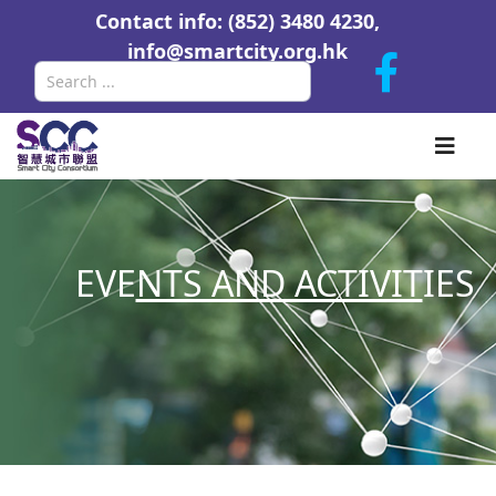
Contact info: (852) 3480 4230,
info@smartcity.org.hk
Search
EVE
NTS AND ACTIVIT
IES