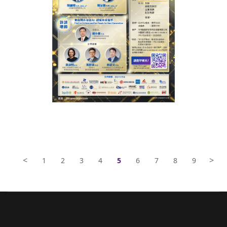
<
>
1
2
3
4
5
6
7
8
9