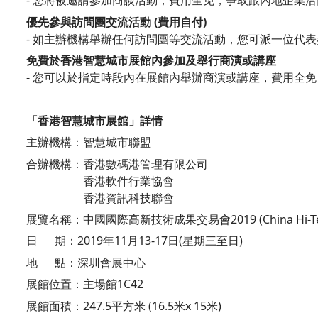
- 您將被邀請參加商談活動，費用全免，爭取跟內地企業
優先參與訪問團交流活動
(
費用自付
)
- 如主辦機構舉辦任何訪問團等交流活動，您可派一位代
免費於香港智慧城市展館內參加及舉行商演或講座
- 您可以於指定時段內在展館內舉辦商演或講座，費用全
「香港智慧城市展館」詳情
主辦機構：智慧城市聯盟
合辦機構：香港數碼港管理有限公司
香港軟件行業協會
香港資訊科技聯會
展覽名稱：中國國際高新技術成果交易會2019 (China Hi-Tech 
日 期：2019年11月13-17日(星期三至日)
地 點：深圳會展中心
展館位置：主場館1C42
展館面積：247.5平方米 (16.5米x 15米)