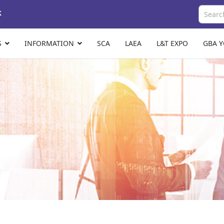
k
S
INFORMATION
SCA
LAEA
L&T EXPO
GBA 