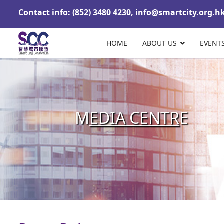
Contact info: (852) 3480 4230,
info@smartcity.org.h
HOME
ABOUT US
EVENT
M
EDIA CENTR
E