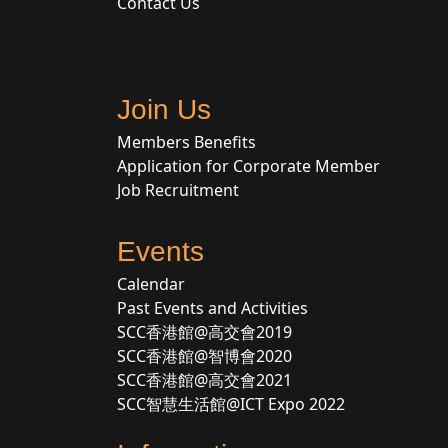
Contact Us
Join Us
Members Benefits
Application for Corporate Member
Job Recruitment
Events
Calendar
Past Events and Activities
SCC香港館@高交會2019
SCC香港館@智博會2020
SCC香港館@高交會2021
SCC智慧生活館@ICT Expo 2022