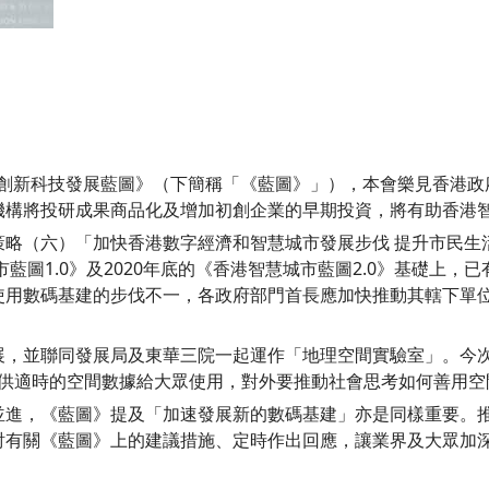
香港創新科技發展藍圖》（下簡稱「《藍圖》」），本會樂見香港
機構將投研成果商品化及增加初創企業的早期投資，將有助香港
策略（六）「加快香港數字經濟和智慧城市發展步伐 提升市民生
藍圖1.0》及2020年底的《香港智慧城市藍圖2.0》基礎上
使用數碼基建的步伐不一，各政府部門首長應加快推動其轄下單
展，並聯同發展局及東華三院一起運作「地理空間實驗室」。今
提供適時的空間數據給大眾使用，對外要推動社會思考如何善用
並進，《藍圖》提及「加速發展新的數碼基建」亦是同樣重要。
討有關《藍圖》上的建議措施、定時作出回應，讓業界及大眾加