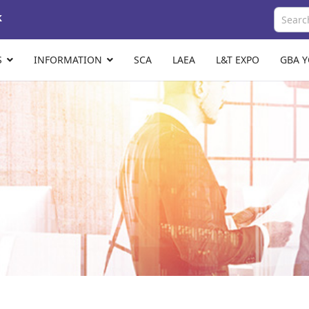
k
S
INFORMATION
SCA
LAEA
L&T EXPO
GBA 