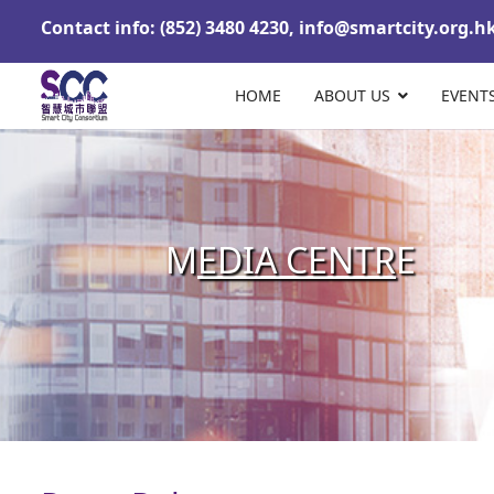
Contact info: (852) 3480 4230,
info@smartcity.org.h
HOME
ABOUT US
EVENT
M
EDIA CENTR
E