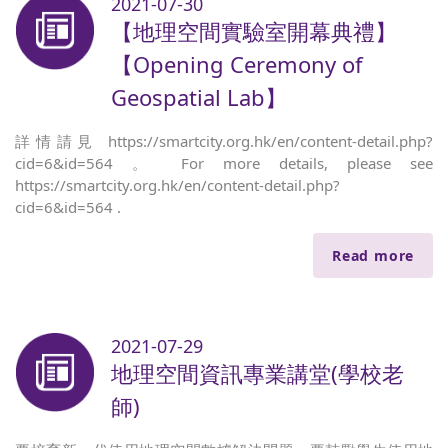
2021-07-30
【地理空間實驗室開幕典禮】
【Opening Ceremony of
Geospatial Lab】
詳情請見 https://smartcity.org.hk/en/content-detail.php?
cid=6&id=564 。 For more details, please see
https://smartcity.org.hk/en/content-detail.php?
cid=6&id=564 .
Read more
2021-07-29
地理空間資訊專業講堂(學校老
師)